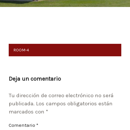
Navegación
ROOM-4
de
entradas
Deja un comentario
Tu dirección de correo electrónico no será
publicada.
Los campos obligatorios están
marcados con
*
Comentario
*