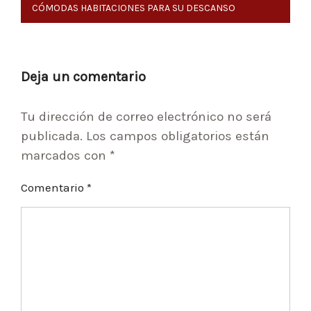
Navegación
CÓMODAS HABITACIONES PARA SU DESCANSO
de
entradas
Deja un comentario
Tu dirección de correo electrónico no será
publicada.
Los campos obligatorios están
marcados con
*
Comentario
*