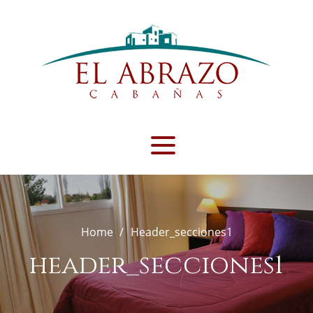
Skip
to
content
Home
Header_secciones1
header_secciones1