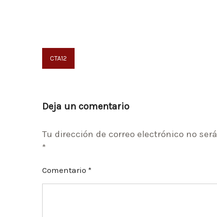
Navegación
CTA12
de
entradas
Deja un comentario
Tu dirección de correo electrónico no será
*
Comentario
*