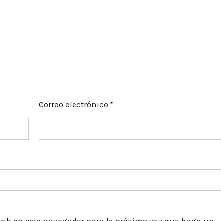
Correo electrónico
*
o web en este navegador para la próxima vez que haga un